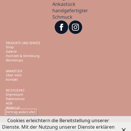
PRODUKTE UND SERVICE
Shop
Galerie
Hochzeit & Verlobung
Workshops
ANKASTÜCK
Über mich
Kontakt
RECHTLICHES
Impressum
Datenschutz
AGB
Widerruf
Vertrag widerrufen
Cookies erleichtern die Bereitstellung unserer
Dienste. Mit der Nutzung unserer Dienste erklären
2026 | Ankastück